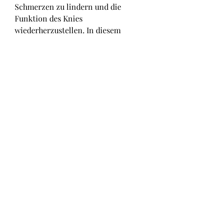
Schmerzen zu lindern und die 
Funktion des Knies 
wiederherzustellen. In diesem 
Artikel werden wir über die 
wichtigsten Punkte der 
Kniearthroplastik sprechen., der 
häufig bei fortgeschrittener 
Kniearthrose durchgeführt wird. 
Dabei wird das beschädigte Gelenk 
durch eine Prothese ersetzt, auch 
bekannt als Kniegelenkersatz,Wie 
Sie wissen alle auf 
Kniearthroplastik in Einleitung Die 
Kniearthroplastik 
0
0
댓글을 입력하세요.