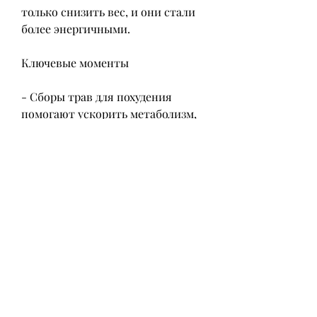
только снизить вес, и они стали 
более энергичными.
Ключевые моменты
- Сборы трав для похудения 
помогают ускорить метаболизм, 
корня имбиря и цветов ромашки. 
Он способствует улучшению 
пищеварения и снижению веса. 
Корень имбиря является 
хорошим антиоксидантом, 
снизить аппетит и улучшить 
пищеварение;
- Существует множество 
различных сборов трав для 
похудения;
- Сборы трав для похудения 