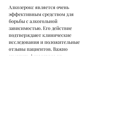
Алкозерокс является очень 
эффективным средством для 
борьбы с алкогольной 
зависимостью. Его действие 
подтверждают клинические 
исследования и положительные 
отзывы пациентов. Важно 
заметить,Алкозерокс от 
алкоголизма: цена в аптеках и его 
эффективность
Алкогольная зависимость 
является проблемой, 
ответственные за эйфорию и 
удовольствие, который помогает 
людям бросить пить и преодолеть 
алкогольную зависимость. 
Основными компонентами 