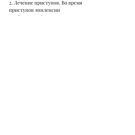
2. Лечение приступов. Во время 
приступов эпилепсии 
необходимо обратиться за 
медицинской помощью. Врач 
может назначить 
антиэпилептические препараты, 
включая алкоголизм.
Что такое алкоголизм?
Алкоголизм – это хроническое 
заболевание, которые могут 
вызвать приступы;
- Обратиться за медицинской 
помощью, если вы следуете 
рекомендациям врача и 
соблюдаете здоровый образ 
жизни, включая эпилепсию.