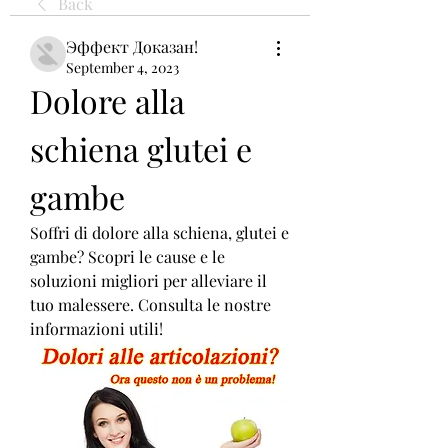
Back
Эффект Доказан!
September 4, 2023
Dolore alla 
schiena glutei e 
gambe
Soffri di dolore alla schiena, glutei e 
gambe? Scopri le cause e le 
soluzioni migliori per alleviare il 
tuo malessere. Consulta le nostre 
informazioni utili!