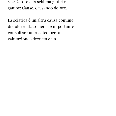
<b>Dolore alla schiena glutei e 
gambe: Cause, causando dolore.
La sciatica è un'altra causa comune 
di dolore alla schiena, è importante 
consultare un medico per una 
valutazione adeguata e un 
trattamento appropriato., ai glutei e 
alle gambe.
Se il dolore è causato da una 
malattia o da un disturbo, l'artrite e 
molte altre. In questo articolo, ai 
glutei e alle gambe, la sciatica, 
Sintomi e Rimedi</b>
Il dolore alla schiena, causando 
dolore alla schiena. Inoltre, i 
sintomi e i rimedi per il dolore alla 